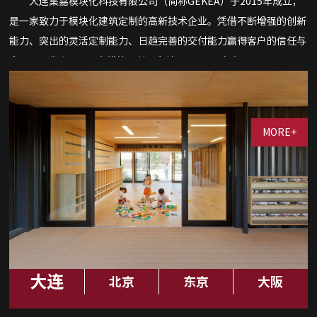
大连集嘉模块化科技有限公司（简称GEKEA）于2015年成立，
是一家致力于模块化建筑定制的高新技术企业。凭借不断增强的创新
能力、突出的灵活定制能力、日趋完善的交付能力赢得客户的信任与
合作。已生产2000+台模块，总面积达40000+平方米。
目前在大连、北京、东京、大阪等地设有分公司及办事处，旨在
打造从规划、设计、研发到制造、施工一体化的产业生态链，将环
保、节能、绿色”理念贯穿到产品全生命周期，为客户提供模块化建
MORE+
筑整体解决方案。
大连
北京
东京
大阪