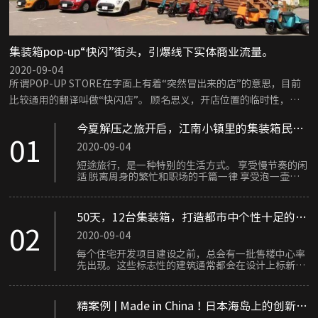
集装箱pop-up“快闪”街头，引爆线下实体商业流量。
2020-09-04
所谓POP-UP STORE在字面上有着“突然冒出来的店”的意思，目前
比较通用的翻译叫做“快闪店”。 顾名思义，开店位置的临时性，营
业的短暂性是其***突出的特点，也许是一辆装饰丰富的冰激凌车，
今夏解压之旅开启，江南小镇里的集装箱民
也许是在某个具有复古气质的报亭，也许是商场广场上充满设计感的
宿，这是“极佳（集嘉）”的那厢。
01
2020-09-04
临时建筑。
短途旅行，是一种特别的生活方式。 享受慢节奏的闲
适 脱离周身的繁忙和职场的千篇一律 享受泡一壶好
茶，品一杯香茗的悠闲 围一方院子 修三四间房 邀四
海亲朋 亲五湖友人 且吟且酌且同乐 回归***真自我
过真切的生活 此为民宿文化
50天，12台集装箱，打造都市中个性十足的售
楼处建筑。
02
2020-09-04
每个住宅开发项目建设之前，总会有一批售楼中心率
先出现。这些标志性的建筑通常都会在设计上标新立
异、彰显个性，以激发客户良好的心理感受，增强购
买欲望......
精案例 | Made in China！日本海岛上的创新集
装箱度假酒店。