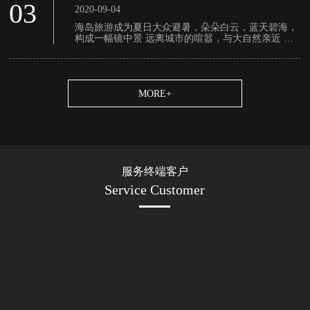
装箱度假酒店。
03
2020-09-04
海岛旅游成为夏日大众避暑，朵朵白云，蓝天碧海，
构成一幅镜中景 远离城市的喧嚣，与大自然亲近 得
身体及精神的极佳舒适与放松 是老少皆宜，童叟无欺
的******旅游场所.....
MORE+
服务终端客户
Service Customer