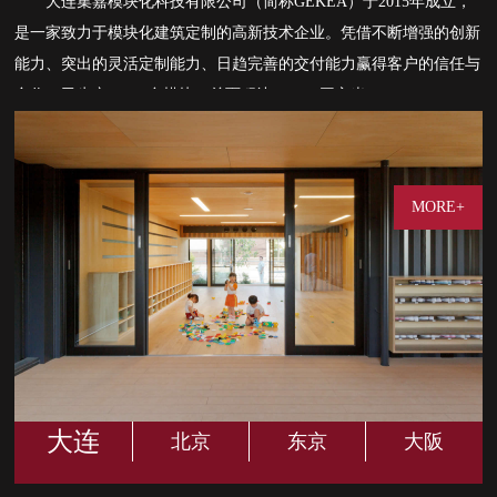
大连集嘉模块化科技有限公司（简称GEKEA）于2015年成立，
是一家致力于模块化建筑定制的高新技术企业。凭借不断增强的创新
能力、突出的灵活定制能力、日趋完善的交付能力赢得客户的信任与
合作。已生产2000+台模块，总面积达40000+平方米。
目前在大连、北京、东京、大阪等地设有分公司及办事处，旨在
打造从规划、设计、研发到制造、施工一体化的产业生态链，将环
保、节能、绿色”理念贯穿到产品全生命周期，为客户提供模块化建
MORE+
筑整体解决方案。
大连
北京
东京
大阪