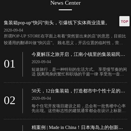
News Center
集装箱pop-up“快闪”街头，引爆线下实体商业流量。
2020-09-04
所谓POP-UP STORE在字面上有着“突然冒出来的店”的意思，目前比
较通用的翻译叫做“快闪店”。 顾名思义，开店位置的临时性，营业
的短暂性是其***突出的特点，也许是一辆装饰丰富的冰激凌车，也
今夏解压之旅开启，江南小镇里的集装箱民
许是在某个具有复古气质的报亭，也许是商场广场上充满设计感的临
宿，这是“极佳（集嘉）”的那厢。
01
2020-09-04
时建筑。
短途旅行，是一种特别的生活方式。 享受慢节奏的闲
适 脱离周身的繁忙和职场的千篇一律 享受泡一壶好
茶，品一杯香茗的悠闲 围一方院子 修三四间房 邀四
海亲朋 亲五湖友人 且吟且酌且同乐 回归***真自我
过真切的生活 此为民宿文化
50天，12台集装箱，打造都市中个性十足的售
楼处建筑。
02
2020-09-04
每个住宅开发项目建设之前，总会有一批售楼中心率
先出现。这些标志性的建筑通常都会在设计上标新立
异、彰显个性，以激发客户良好的心理感受，增强购
买欲望......
精案例 | Made in China！日本海岛上的创新集