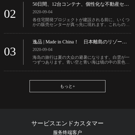
てて、四海の親戚と五湖の友達を誘って、しかも吟
50日間、12台コンテナ、個性化な不動産セー
じて、そして酌み交わして、そして共に楽しむこと
ルスセンター
02
ができます。
2020-09-04
各住宅開発プロジェクトが建設される前に、いくつ
かの販売センターが真っ先に現れます。これらのシ
ンボル的な建物は通常、設計に新たな異議を示し、
個性を明らかにし、お客様の良好な心理的感受を刺
激し、購買意欲を強めます。
逸品 | Made in China！ 日本離島のリゾート
コンテナホテル
03
2020-09-04
海岛の旅行は夏の大众の避暑になります。白雲が一
つずつあります。青い空と青い海は镜の中の景色を
作って、都市の喧騒から远く离れています。大自然
と亲しくて、体と精神の******の快适さとリラック
スは老人と若者の皆に良くて、お年寄りとお年寄り
が无视できる******の観光スポットです。
もっと+
サービスエンドカスタマー
服务终端客户