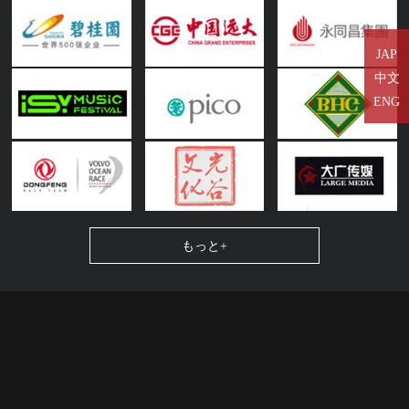
JAP
中文
ENG
もっと+