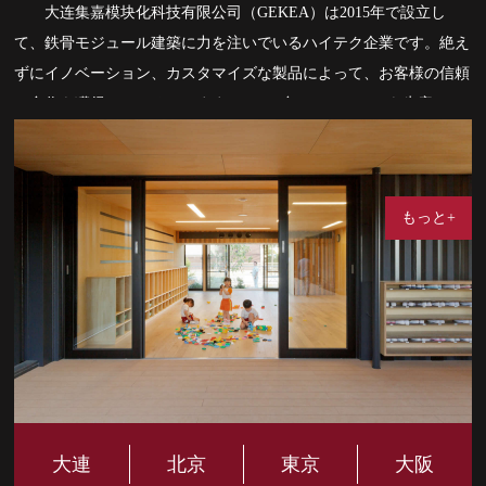
大连集嘉模块化科技有限公司（GEKEA）は2015年で設立し
て、鉄骨モジュール建築に力を注いでいるハイテク企業です。絶え
ずにイノベーション、カスタマイズな製品によって、お客様の信頼
と合作を獲得している。いままで2000+台のモジュールを生産し、
総面積は40000+平方メートルに達している。
大連、北京、東京、大阪などで支社と事務所を設立したことで
企画、設計、研究開発から製造、施工までの一体化産業チェーンを
作り出す。“環境に優しい、省エネ、グリーン”という理念を製品の
もっと+
全体流れに貫くことにって、お客様にモジュール建築ソリューショ
ンを提供する。
大連
北京
東京
大阪