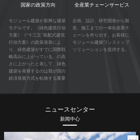
国家の政策方向
全産業チェーンサービス
モジュール建築が新興な建築
企画、設計、研究開発から製
モデルです。《緑色建筑行动
造、施工までの一体化産業チ
方案》《“十三五”装配式建筑
ェーンを作り出す。お客様に
行动方案》の政策発表によ
モジュール建築ワンストップ
り、緑色建築がすでに国際戦
ソリューションを提供する。
略高みに上がっている。の高
さに上がったと表して、緑色
建築を発展するのは我が国の
経済発展方式を転換する重要
内容です。
ニュースセンター
新闻中心