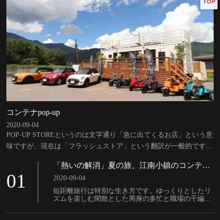
コンテナpop-up
2020-09-04
POP-UP STOREというのは文字通り「急に出てくるお店」という意
味ですが、現在は「フラッシュストア」という翻訳が一般的です。
その名の通り、開店位置の臨時性、営業の短さが一番際立っている
「熱いの解消」夏の旅、江南小鎮のコンテナ
特徴です。装飾が豊富なアイスクリーム車かもしれません。
民宿
01
2020-09-04
短距離旅行は特別な生き方です。ゆっくりとしたリ
ズムを楽しむ閑散とした周身の多忙と職場の千編一
律に享受して一つの良いお茶を飲んで、一杯のお茶
ののんびりとした周囲の庭に四四四四間の部屋を建