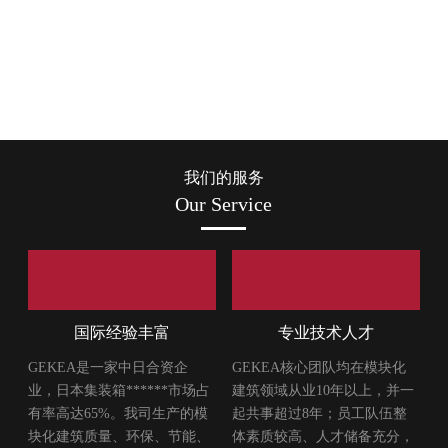
为100+知名企业提供产品及服务
在日本集装箱建筑领域市场占有率高达65%
我们的服务
Our Service
国际经验丰富
专业技术人才
GEKEA是一家中日合资企
GEKEA核心团队均在模块化
业，日本集装箱******市场占
建筑领域从业10年以上，并一
有率高达65%。我司生产的模
起共事超过8年；员工队伍整
块化建筑质量、环保、节能、
体素质较高、人才储备充分，