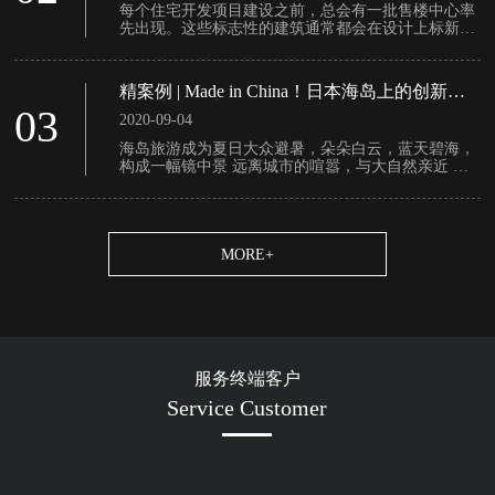
每个住宅开发项目建设之前，总会有一批售楼中心率
先出现。这些标志性的建筑通常都会在设计上标新立
异、彰显个性，以激发客户良好的心理感受，增强购
买欲望......
精案例 | Made in China！日本海岛上的创新集
装箱度假酒店。
03
2020-09-04
海岛旅游成为夏日大众避暑，朵朵白云，蓝天碧海，
构成一幅镜中景 远离城市的喧嚣，与大自然亲近 得
身体及精神的极佳舒适与放松 是老少皆宜，童叟无欺
的******旅游场所.....
MORE+
服务终端客户
Service Customer