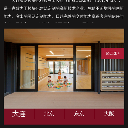
大连集嘉模块化科技有限公司（简称GEKEA）于2015年成立，
是一家致力于模块化建筑定制的高新技术企业。凭借不断增强的创新
能力、突出的灵活定制能力、日趋完善的交付能力赢得客户的信任与
合作。已生产2000+台模块，总面积达40000+平方米。
目前在大连、北京、东京、大阪等地设有分公司及办事处，旨在
打造从规划、设计、研发到制造、施工一体化的产业生态链，将环
保、节能、绿色”理念贯穿到产品全生命周期，为客户提供模块化建
MORE+
筑整体解决方案。
大连
北京
东京
大阪