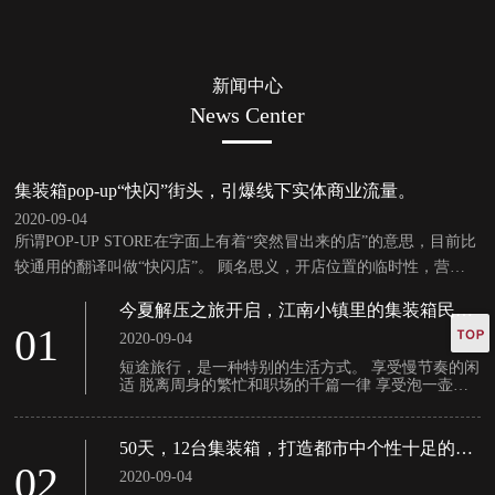
新闻中心
News Center
集装箱pop-up“快闪”街头，引爆线下实体商业流量。
2020-09-04
所谓POP-UP STORE在字面上有着“突然冒出来的店”的意思，目前比
较通用的翻译叫做“快闪店”。 顾名思义，开店位置的临时性，营业
的短暂性是其***突出的特点，也许是一辆装饰丰富的冰激凌车，也
今夏解压之旅开启，江南小镇里的集装箱民
许是在某个具有复古气质的报亭，也许是商场广场上充满设计感的临
宿，这是“极佳（集嘉）”的那厢。
01
2020-09-04
时建筑。
短途旅行，是一种特别的生活方式。 享受慢节奏的闲
适 脱离周身的繁忙和职场的千篇一律 享受泡一壶好
茶，品一杯香茗的悠闲 围一方院子 修三四间房 邀四
海亲朋 亲五湖友人 且吟且酌且同乐 回归***真自我
过真切的生活 此为民宿文化
50天，12台集装箱，打造都市中个性十足的售
楼处建筑。
02
2020-09-04