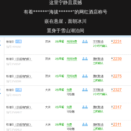
这里宁静且震撼
有着******“海拔******”的网红酒店称号
嵌在悬崖，面朝冰川
置身于雪山湖泊间